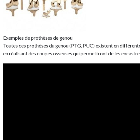
Exemples de prothèses de genou
Toutes ces prothèses du genou (PTG, PUC) existent en différentes
en réalisant des coupes osseuses qui permettront de les encastrer