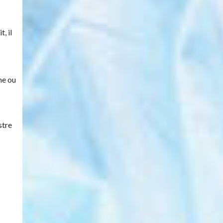
, il
ne ou
stre