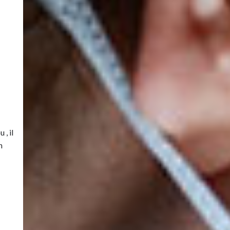
, il
n