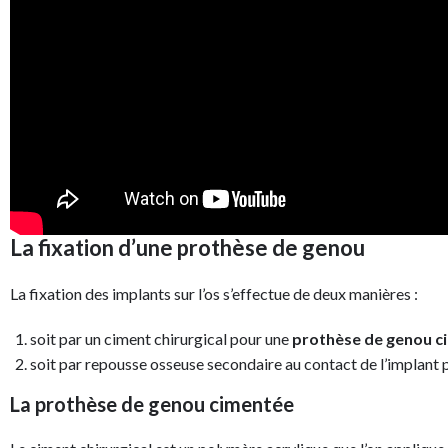
La fixation d’une prothèse de genou
La fixation des implants sur l’os s’effectue de deux manières :
soit par un ciment chirurgical pour une
prothèse de genou c
soit par repousse osseuse secondaire au contact de l’implant
La prothèse de genou cimentée