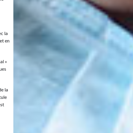
c la
et en
al »
oues
de la
tule
est